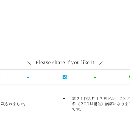
Please share if you like it
第２１回８月１７日グループヒプ
掲載されました。
名《 ZOOM開催》満席になり
です。