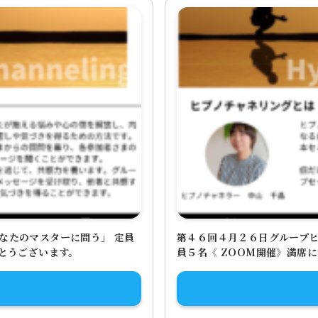
なたのマスターに問う」 定員
第４６回４月２６日グループヒ
がとうございます。
員５名《 ZOOM開催》満席