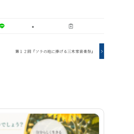
第１２回『ソラの地に捧げる三木家音楽祭』