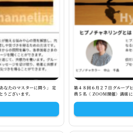
あなたのマスターに問う」 定
第４８回６月２７日グループヒ
がとうございます。
員５名《 ZOOM開催》満席