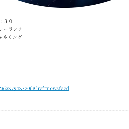
：３０
レーランチ
ャネリング
23638794872068?ref=newsfeed